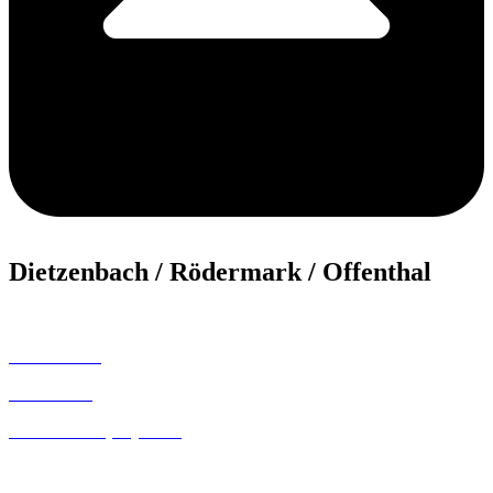
Dietzenbach / Rödermark / Offenthal
06074 33333
06074 33366
06074 3454
06074 33377 (CityMobil)